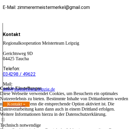
E-Mail:
zimmerermeistermerkel@gmail.com
Kontakt
Regionalkooperation Meisterteam Leipzig
Gerichtsweg 9D
04425 Taucha
Telefon:
034298 / 49622
Mail:
Cookie-Einstellungen
info@meisterteam-leipzig.de
Diese Webseite verwendet Cookies, um Besuchern ein optimales
Nutzererlebnis zu bieten. Bestimmte Inhalte von Drittanbietern werden
nur angezeigt, wenn die entsprechende Option aktiviert ist. Die
Kontakt »
Datenverarbeitung kann dann auch in einem Drittland erfolgen.
Weitere Informationen hierzu in der Datenschutzerklärung.
Technisch notwendige