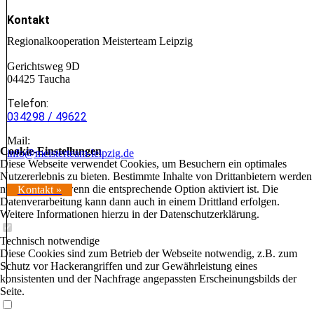
Kontakt
Regionalkooperation Meisterteam Leipzig
Gerichtsweg 9D
04425 Taucha
Telefon:
034298 / 49622
Mail:
Cookie-Einstellungen
info@meisterteam-leipzig.de
Diese Webseite verwendet Cookies, um Besuchern ein optimales
Nutzererlebnis zu bieten. Bestimmte Inhalte von Drittanbietern werden
nur angezeigt, wenn die entsprechende Option aktiviert ist. Die
Kontakt »
Datenverarbeitung kann dann auch in einem Drittland erfolgen.
Weitere Informationen hierzu in der Datenschutzerklärung.
Technisch notwendige
Diese Cookies sind zum Betrieb der Webseite notwendig, z.B. zum
Schutz vor Hackerangriffen und zur Gewährleistung eines
konsistenten und der Nachfrage angepassten Erscheinungsbilds der
Seite.