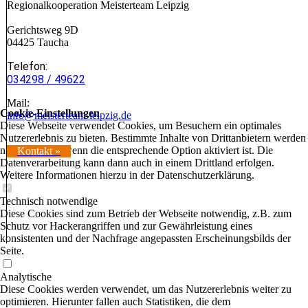
Regionalkooperation Meisterteam Leipzig
Gerichtsweg 9D
04425 Taucha
Telefon:
034298 / 49622
Mail:
Cookie-Einstellungen
info@meisterteam-leipzig.de
Diese Webseite verwendet Cookies, um Besuchern ein optimales
Nutzererlebnis zu bieten. Bestimmte Inhalte von Drittanbietern werden
nur angezeigt, wenn die entsprechende Option aktiviert ist. Die
Kontakt »
Datenverarbeitung kann dann auch in einem Drittland erfolgen.
Weitere Informationen hierzu in der Datenschutzerklärung.
Technisch notwendige
Diese Cookies sind zum Betrieb der Webseite notwendig, z.B. zum
Schutz vor Hackerangriffen und zur Gewährleistung eines
konsistenten und der Nachfrage angepassten Erscheinungsbilds der
Seite.
Analytische
Diese Cookies werden verwendet, um das Nutzererlebnis weiter zu
optimieren. Hierunter fallen auch Statistiken, die dem